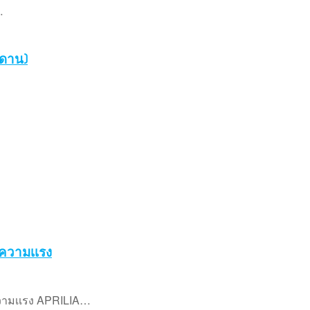
…
ซีดาน)
บความเเรง
วามเเรง APRILIA…