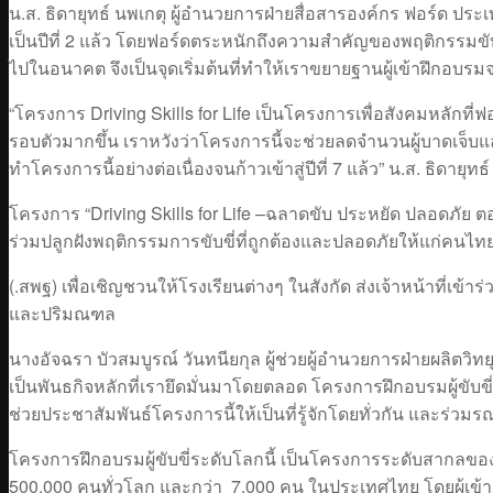
น.ส. ธิดายุทธ์ นพเกตุ ผู้อำนวยการฝ่ายสื่อสารองค์กร ฟอร์ด ประเ
เป็นปีที่ 2 แล้ว โดยฟอร์ดตระหนักถึงความสำคัญของพฤติกรรมขับข
ไปในอนาคต จึงเป็นจุดเริ่มต้นที่ทำให้เราขยายฐานผู้เข้าฝึกอบรมจากผู
“โครงการ Driving Skills for Life เป็นโครงการเพื่อสังคมหลักที่ฟ
รอบตัวมากขึ้น เราหวังว่าโครงการนี้จะช่วยลดจำนวนผู้บาดเจ็บแล
ทำโครงการนี้อย่างต่อเนื่องจนก้าวเข้าสู่ปีที่ 7 แล้ว” น.ส. ธิดายุทธ์
โครงการ “Driving Skills for Life –ฉลาดขับ ประหยัด ปลอดภัย 
ร่วมปลูกฝังพฤติกรรมการขับขี่ที่ถูกต้องและปลอดภัยให้แก่ค
(.สพฐ) เพื่อเชิญชวนให้โรงเรียนต่างๆ ในสังกัด ส่งเจ้าหน้าที่เ
และปริมณฑล
นางอัจฉรา บัวสมบูรณ์ วันทนียกุล ผู้ช่วยผู้อำนวยการฝ่ายผลิตวิท
เป็นพันธกิจหลักที่เรายึดมั่นมาโดยตลอด โครงการฝึกอบรมผู้ขับขี่ป
ช่วยประชาสัมพันธ์โครงการนี้ให้เป็นที่รู้จักโดยทั่วกัน และร่ว
โครงการฝึกอบรมผู้ขับขี่ระดับโลกนี้ เป็นโครงการระดับสากลของฟอร์
500,000 คนทั่วโลก และกว่า 7,000 คน ในประเทศไทย โดยผู้เข้าอ