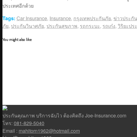
ประเทศอีกด้วย
Tags:
Car Insurance
,
Insurance
,
กรุงเทพประกันภัย
,
ข่าวประกัน
ภัย
,
ประกันวินาศภัย
,
ประกันสุขภาพ
,
รถกระบะ
,
รถเก๋ง
,
วิริยะประ
You might also like
ประกันคุณภาพ บริการฉับไว ต้องคิดถึง Joe-Insurance.com
โทร:
081-829-5040
Email :
mahitorn1962@hotmail.com