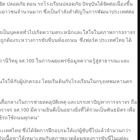
ัด ปลอดภัย ตอน รถโรงเรียนปลอดภัย ปัจจุบันได้จัดต่อเนื่องขึ้น
ที่เป็นเยาวชนจำนวนมาก ซึ่งเป็นกำลังสำคัญในการพัฒนาประเทศต่อ
ขับขี่ซึ่งเป็นบุคคลทั่วไปเกิดความตระหนักและใส่ใจในสภาพการจราจร
่ถูกต้องระหว่างการขับขี่บนท้องถนน ซึ่งฟอร์ด ประเทศไทย ได้
ถานีวิทยุ จส.100 ในการเผยแพร่ข้อมูลความรู้สู่สาธารณะและ
อุ่นใจให้กับผู้ปกครอง โดยเริ่มต้นกับโรงเรียนในกรุงเทพมหานคร
รเป็นสื่อกลางในการช่วยลดอุบัติเหตุ และบรรเทาปัญหาการจราจร ถือ
จร จส.100 มีความยินดีเป็นอย่างยิ่งที่ได้ร่วมเป็นพันธมิตร เพื่อ
้ใช้รถใช้ถนนทุกคน”
ประเทศไทย ซึ่งได้จัดการฝึกอบรมให้แก่ผู้ขับขี่ไปแล้วจำนวนกว่า
้ปรับเนื้อหาให้เหมาะสมกับสภาพแวดล้อมของการขับขี่ในแต่ละ