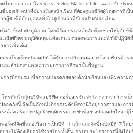
ทศไทย กล่าวว่า “โครงการ Driving Skills for Life –ฉลาดขับ ประหย
ี่ของเจ้าหน้าที่ขับรถรับส่งนักเรียน ที่ต้องดูแลชีวิตผู้โดยสาร
้ขับขี่ที่เป็นบุคคลทั่วไปสู่เจ้าหน้าที่ขับรถรับส่งนักเรียน”
อร์ดจัดขึ้นทั่วทั้งภูมิภาค โดยมีวัตถุประสงค์หลักที่จะช่วยให้ผู้
ะเสียชีวิตจากอุบัติเหตุบนท้องถนน ตลอดจนการแนะนำวิธีปฏิบัติที
 กล่าวเพิ่มเติม
ตอน รถโรงเรียนปลอดภัย” ได้รับการสนับสนุนอย่างดีจากพันธมิตรส
นไทย และสำนักงานคณะกรรมการการศึกษาขั้นพื้นฐาน
ข้าร่วมการฝึกอบรม เพื่อความปลอดภัยของเด็กนักเรียนและเพิ่มความ
ยุ-โทรทัศน์ กลุ่มบริษัทแปซิฟิค คอร์ปอเรชั่น จำกัด กล่าวว่า “กา
ลอดภัยนี้ ถือเป็นอีกหนึ่งกิจกรรมดีๆที่สถานีวิทยุข่าวสารและการจรา
มรณรงค์ส่งเสริมการปลูกฝังพฤติกรรมการขับขี่อย่างปลอดภัยให้แก่ผู
ดที่จัดขึ้นต่อเนื่องมาเป็นปีที่ 11 แล้ว และจัดขึ้นเป็นปีที่ 7 ใน
บรบไม่ต้องเสียค่าใช้จ่ายใดๆ ทั้งสิ้น การอบรมโครงการนี้ยังได