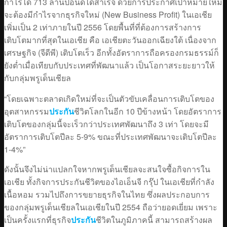
กำไรได้ 713 ล้านปอนด์ได้สำเร็จ ด้วยการประกาศเป้าหมายใหม่
จะต้องมีกำไรจากธุรกิจใหม่ (New Business Profit) ในเอเชีย
เพิ่มเป็น 2 เท่าภายในปี 2556 โดยพื้นที่ที่ต้องการสร้างการ
เติบโตมากที่สุดในเอเชีย คือ เอเชียตะวันออกเฉียงใต้ เนื่องจาก
เศรษฐกิจ (จีดีพี) เติบโตเร็ว อีกทั้งอัตราการถือครองกรมธรรม์ก็
ยังต่ำเมื่อเทียบกับประเทศที่พัฒนาแล้ว เป็นโอกาสระยะยาวให้
กับกลุ่มพรูเด็นเชียล
“โดยเฉพาะตลาดเกิดใหม่ที่จะเป็นตัวขับเคลื่อนการเติบโตของ
อุตสาหกรรม
ประกัน
ชีวิตโลกในอีก 10 ปีข้างหน้า โดยอัตราการ
เติบโตของกลุ่มนี้จะเร็วกว่าประเทศพัฒนาถึง 3 เท่า โดยจะมี
อัตราการเติบโตปีละ 5-9% ขณะที่ประเทศพัฒนาจะเติบโตปีละ
1-4%”
ดังนั้นจึงไม่น่าแปลกใจหากพรูเด็นเชียลจะสนใจซื้อกิจการใน
เอเชีย ทั้งกิจการประกันชีวิตของไอเอ็นจี กรุ๊ป ในเอเชียที่กำลัง
เนื้อหอม รวมไปถึงการขยายธุรกิจในไทย ซึ่งผลประกอบการ
ของกลุ่มพรูเด็นเชียลในเอเชียในปี 2554 ถือว่ายอดเยี่ยม เพราะ
เป็นครั้งแรกที่ธุรกิจ
ประกัน
ชีวิตในภูมิภาคนี้ สามารถสร้างผล