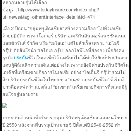
หลากหลายรุ่นให้เลือก
ข้อมูล : http://www.todayinsure.com/index.php?
ui=news&tag=other&interface=detail&id=471
เมื่อ 2 ปีก่อน “กลุ่มพรูเด็นเชียล” สร้างความฮือฮาไปทั่วเอเชีย
ด้วยปฏิบัติการเทกโอเวอร์ บริษัท อเมริกันอินเตอร์แนชชั่นแนล
แอสชัวรันส์ จำกัด หรือ “เอไอเอ” แต่ไม่สำเร็จ เพราะ “เอไอจี
กรุ๊ป” ตัดสินใจนำ “เอไอเอ กรุ๊ป” ออกไอพีโอที่ฮ่องกง เพื่อยังคง
ธุรกิจ
ประกัน
ชีวิตในเอเชียไว้
แต่นั่นก็ไม่ได้ทำให้ยักษ์ประกันจาก
แดนผู้ดีล้มเลิกความฝันแต่อย่างใด เพราะยังมีค่ายประกันชีวิตใน
เอเชียที่เตรียมขายกิจการในเอเชีย อย่าง “ไอเอ็นจี กรุ๊ป” รวมไป
ถึงบริษัทประกันชีวิตในไทยอย่าง “ธนชาตประกันชีวิต” ที่เริ่มมี
ข่าวลือสะพัดว่า แบงก์แม่ “ธนชาต” เตรียมขายกิจการทิ้งและมีผู้
สนใจอยู่หลายราย
ประธานเจ้าหน้าที่บริหาร กลุ่มบริษัทพรูเด็นเชียล แถลงนโยบาย
ปี 2553 หลังจากที่บรรลุเป้าหมาย 5 ปีตั้งแต่ปี 2548-2552 ทำ