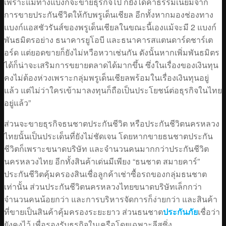
เพราะแม้ทางแบงก์จะขายธุรกิจไป ก็ยังได้ค่าธรรมเนียมจาก
การขายประกันชีวิตให้กับพรูเด็นเชียล อีกทั้งหากมองช่องทาง
แบงก์แอสชัวรันส์ของพรูเด็นเชียลในขณะนี้เองแม้จะมี 2 แบงก์
พันธมิตรอย่าง ธนาคารยูโอบี และธนาคารสแตนดาร์ดชาร์เต
อร์ด แต่ยอดขายก็ยังไม่หวือหวาเช่นกัน ดังนั้นหากเพิ่มพันธมิตร
ได้ก็น่าจะเสริมการขยายตลาดได้มากขึ้น ซึ่งในเรื่องของเงินทุน
คงไม่ต้องห่วงเพราะกลุ่มพรูเด็นเชียลพร้อมในเรื่องเงินทุนอยู่
แล้ว แต่ไม่ว่าใครเข้ามาลงทุนก็ถือเป็นประโยชน์ต่อธุรกิจในไทย
อยู่แล้ว”
ส่วนจะขายธุรกิจธนชาตประกันชีวิต หรือประกันชีวิตนครหลวง
ไทยนั้นเป็นประเด็นที่ยังไม่ชัดเจน โดยหากขายธนชาตประกัน
ชีวิตก็เพราะขนาดบริษัท และจำนวนคนมากกว่าประกันชีวิต
นครหลวงไทย อีกทั้งสินค้าเด่นมีเพียง “ธนชาต สมายคาร์”
ประกันชีวิตคุ้มครองสินเชื่อลูกค้าเช่าซื้อรถของกลุ่มธนชาต
เท่านั้น ส่วนประกันชีวิตนครหลวงไทยขนาดบริษัทเล็กกว่า
จำนวนคนน้อยกว่า และการบริหารจัดการก็ง่ายกว่า และสินค้า
ที่ขายเป็นสินค้าคุ้มครองระยะยาว ส่วนธนชาต
ประกันภัย
เชื่อว่า
ยังคงไว้ เพื่อรองรับธุรกิจในเครือโดยเฉพาะลีสซิ่ง