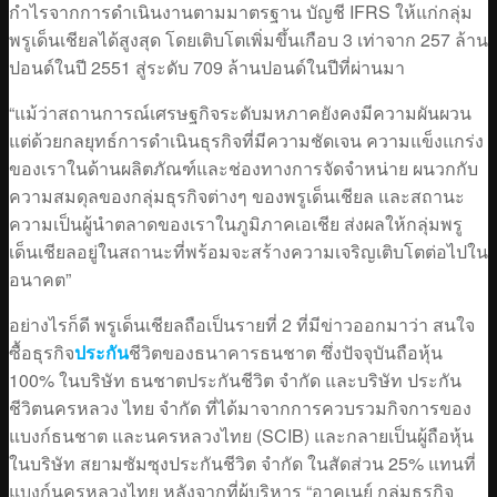
กำไรจากการดำเนินงานตามมาตรฐาน บัญชี IFRS ให้แก่กลุ่ม
พรูเด็นเชียลได้สูงสุด โดยเติบโตเพิ่มขึ้นเกือบ 3 เท่าจาก 257 ล้าน
ปอนด์ในปี 2551 สู่ระดับ 709 ล้านปอนด์ในปีที่ผ่านมา
“แม้ว่าสถานการณ์เศรษฐกิจระดับมหภาคยังคงมีความผันผวน
แต่ด้วยกลยุทธ์การดำเนินธุรกิจที่มีความชัดเจน ความแข็งแกร่ง
ของเราในด้านผลิตภัณฑ์และช่องทางการจัดจำหน่าย ผนวกกับ
ความสมดุลของกลุ่มธุรกิจต่างๆ ของพรูเด็นเชียล และสถานะ
ความเป็นผู้นำตลาดของเราในภูมิภาคเอเชีย ส่งผลให้กลุ่มพรู
เด็นเชียลอยู่ในสถานะที่พร้อมจะสร้างความเจริญเติบโตต่อไปใน
อนาคต”
อย่างไรก็ดี พรูเด็นเชียลถือเป็นรายที่ 2 ที่มีข่าวออกมาว่า สนใจ
ซื้อธุรกิจ
ประกัน
ชีวิตของธนาคารธนชาต ซึ่งปัจจุบันถือหุ้น
100% ในบริษัท ธนชาตประกันชีวิต จำกัด และบริษัท ประกัน
ชีวิตนครหลวง ไทย จำกัด ที่ได้มาจากการควบรวมกิจการของ
แบงก์ธนชาต และนครหลวงไทย (SCIB) และกลายเป็นผู้ถือหุ้น
ในบริษัท สยามซัมซุงประกันชีวิต จำกัด ในสัดส่วน 25% แทนที่
แบงก์นครหลวงไทย หลังจากที่ผู้บริหาร “อาคเนย์ กลุ่มธุรกิจ