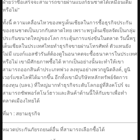
ฝ่ายว่าซื้อเสร็จจะสามารถขายผ่านแบงก์ธนชาตได้เหมือนเดิม
หรือไม่”
ทั้งนี้ ความเคลื่อนไหวของพรูเด็นเชียลในการซื้อธุรกิจประกัน
ของธนชาตเป็นบวกกับตลาดไทย เพราะพรูเด็นเชียลจัดเป็นกลุ่ม
ประกันขนาดใหญ่ของโลก กระตุ้นการแข่งขันในตลาด วันนี้พรู
เด็นเชียลในประเทศไทยทำธุรกิจขายผ่านโทรศัพท์ ตัวแทนยัง
ไม่มี แบงก์แอสชัวรันส์ต้องดูในอนาคตจะซื้อธนาคารในประเทศ
หรือไม่ เขามีศักยภาพซื้อได้ หากเป็นอย่างนั้นจะทำให้เขา
สามารถออกสินค้าประเภทพ่วง ลงทุนอย่างพวกยูนิตลิงค์, ยูนิ
เวอร์แซลไลฟ์ได้มากขึ้น อีกทั้งเขามีบริษัทหลักทรัพย์จัดการ
กองทุน (บลจ.) ที่ใหญ่มากทำธุรกิจระดับโลกอยู่ที่สิงคโปร์ จะ
สามารถซัพพอร์ตโนว์ฮาวและสินค้าด้านนี้ให้กับเขาเพื่อทำ
ตลาดเมืองไทยได้
ที่มา : สยามธุรกิจ
หมวดประกันภัยรถยนต์อื่น ที่สามารถเลือกซื้อได้