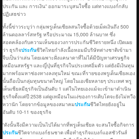
ประกัน และ การเงิน” ออกมาระบุสนใจซื้อ แต่ทางแบงก์กลับ
ปฏิเสธข่าว
ทั้งนี้ข่าวระบุว่า กลุ่มพรูเด็นเชียลสนใจซื้อด้วยเม็ดเงินถึง 500
ล้านดอลลาร์สหรัฐ หรือประมาณ 15,000 ล้านบาท ซึ่ง
สอดคล้องกับความเห็นของวงการประกันชีวิตรายหนึ่ง เปิดเผย
ว่า ธุรกิจ
ประกัน
ชีวิตไทยกำลังเนื้อหอมมีบริษัทต่างชาติเข้ามา
จีบเป็นว่าเล่น โดยเฉพาะฝั่งแคนาดาที่ไม่ได้มีปัญหาเศรษฐกิจ
เหมือนสหรัฐฯ และญี่ปุ่นที่ธุรกิจในประเทศอิ่มตัว แต่ยังมีเงินทุน
มากพร้อมหาช่องทางลงทุนใหม่ ขณะที่รายของพรูเด็นเชียลเอง
นั้นถือเป็นกลุ่มทุนขนาดใหญ่ โดยในเอเชียหลายๆ ประเทศ พรู
เด็นเชียลมีธุรกิจเป็นอันดับ 1 แต่ในไทยเองแม้จะเข้ามาดำเนิน
ธุรกิจตั้งแต่ปี 2538 แต่ดูเหมือนในแง่ของการเติบโตจะยังไม่หวือ
หวานัก โดยจากข้อมูลของสมาคม
ประกัน
ชีวิตไทยยังอยู่ใน
อันดับ 10-11 ของธุรกิจ
“ดังนั้นจึงมีความเป็นไปได้มากที่พรูเด็นเชียล จะสนใจซื้อกิจการ
ประกัน
ชีวิตจากแบงก์ธนชาต เพื่อทำธุรกิจแบงก์แอสชัวรันส์